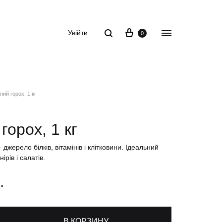
Корзина
Пошук
Menu
Увійти
0
ний горох, 1 кг
горох, 1 кг
 джерело білків, вітамінів і клітковини. Ідеальний
ірів і салатів.
.
В КОРЗИНУ