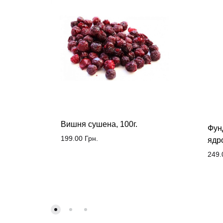
Вишня сушена, 100г.
Фунд
199.00
Грн.
ядр
249.