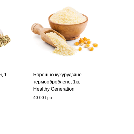
Борош
1кг, 
80.00
, 1
Борошно кукурудзяне
термооброблене, 1кг,
Healthy Generation
40.00
Грн.