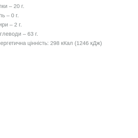
лки – 20 г.
ль – 0 г.
ри – 2 г.
глеводи – 63 г.
ергетична цінність: 298 кКал (1246 кДж)