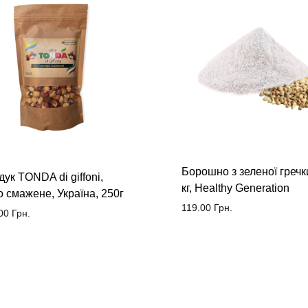
Борошно з зеленої гречки
ук TONDA di giffoni,
кг, Healthy Generation
о смажене, Україна, 250г
119.00
Грн.
00
Грн.