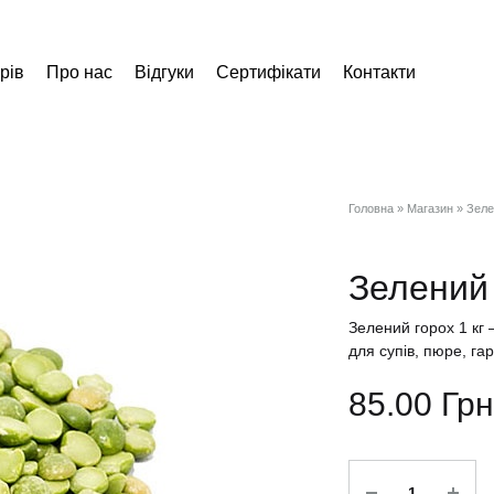
рів
Про нас
Відгуки
Сертифікати
Контакти
Головна
»
Магазин
»
Зеле
Зелений 
Зелений горох 1 кг –
для супів, пюре, гарн
85.00
Грн
Кількість