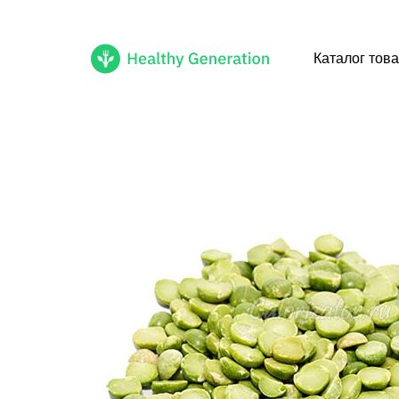
Каталог това
Healthy
Cмачні
Generation
healthy
продукти
доступні
тобі