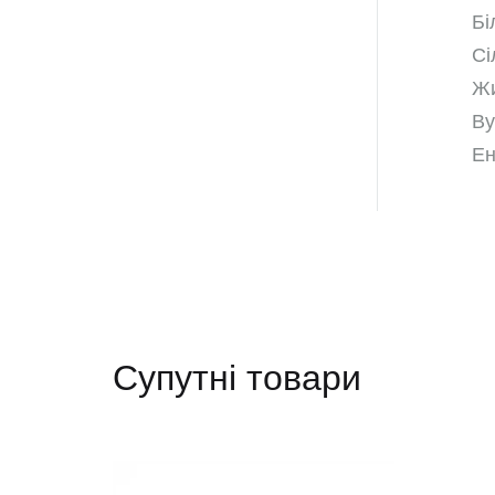
Бі
Сі
Жи
Ву
Ен
Супутні товари