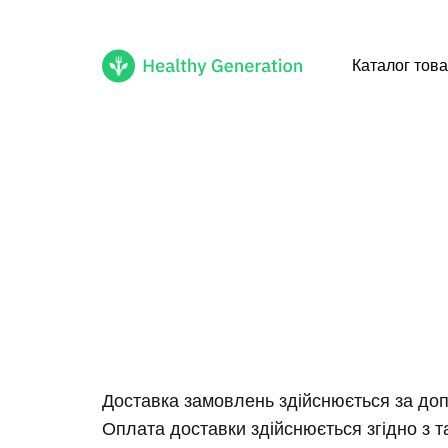
Каталог това
Healthy
Cмачні
Generation
healthy
продукти
доступні
тобі
Доставка замовлень здійснюється за допо
Оплата доставки здійснюється згідно з 