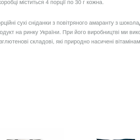
коробці міститься 4 порції по 30 г кожна.
рційні сухі сніданки з повітряного амаранту з шокол
одукт на ринку України. При його виробництві ми вик
зглютенові складові, які природно насичені вітамін