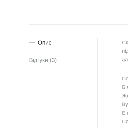
Опис
Ск
пі
Відгуки (3)
ал
По
Бі
Жи
Ву
Ен
По