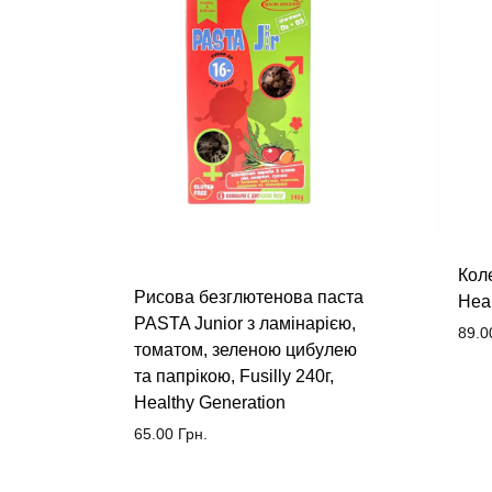
Коле
Рисова безглютенова паста
Heal
PASTA Junior з ламінарією,
89.0
томатом, зеленою цибулею
та папрікою, Fusilly 240г,
Healthy Generation
65.00
Грн.