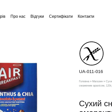
рів
Про нас
Відгуки
Сертифікати
Контакти
UA-011-016
Головна
»
Магазин
»
Сухи
смаженим арахісом, 120г,
Сухий сн