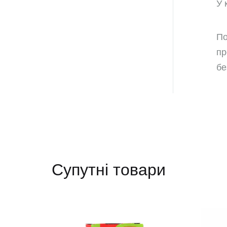
У 
По
пр
бе
Супутні товари