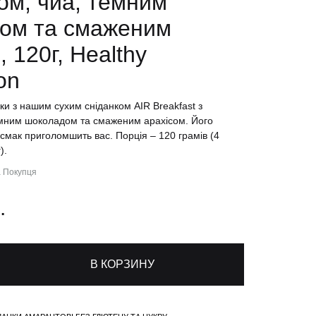
ом, чиа, темним
ом та смаженим
, 120г, Healthy
on
ки з нашим сухим сніданком AIR Breakfast з
емним шоколадом та смаженим арахісом. Його
смак приголомшить вас. Порція – 120 грамів (4
).
а Покупця
ed on
3
customer ratings
.
В КОРЗИНУ