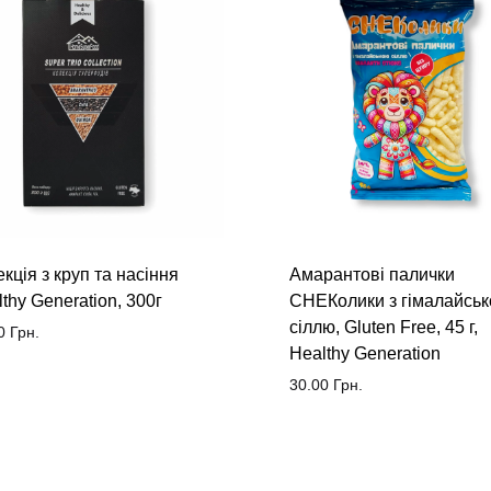
кція з круп та насіння
Амарантові палички
thy Generation, 300г
СНЕКолики з гімалайсь
сіллю, Gluten Free, 45 г,
0
Грн.
Healthy Generation
30.00
Грн.