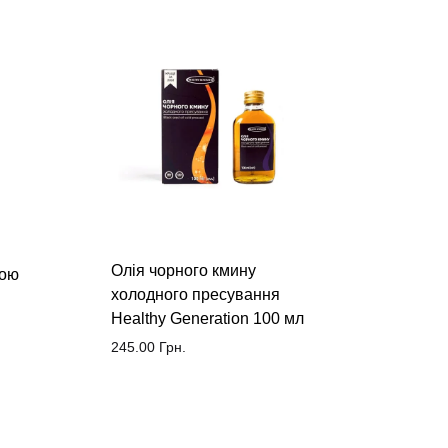
GRAN
Олія чорного кмину
кою
фрукт
холодного пресування
179.0
Healthy Generation 100 мл
245.00
Грн.