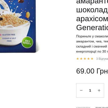
амарант
шоколад
арахісом
Generati
Пориньте у смаколи
амарантом, чиа, т
складний і смачний 
енергопорції по 30 г
3
Відгук
Rated
5.00
out of 5 bas
69.00
Грн
Кількість