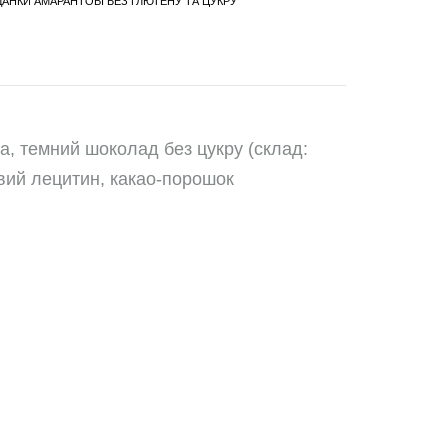
ДАНКИ АМАРАНТОВІ БЕЗ ГЛЮТЕНУ ТА ЦУКРУ
іа, темний шоколад без цукру (склад:
вий лецитин, какао-порошок