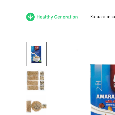
Каталог това
Healthy
Cмачні
Generation
healthy
продукти
доступні
тобі