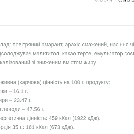
КАТЕГОРІЯ
СУХІ СНІ
лад: повітряний амарант, арахіс смажений, насіння ч
дсолоджувач мальтитол, какао терте, емульгатор соє
калізований зі зниженим вмістом жиру.
живна (харчова) цінність на 100 г. продукту:
лки – 16.1 г.
ри – 23.47 г.
глеводи – 47.56 г.
ергетична цінність: 459 кКал (1922 кДж).
рція 35 г.: 161 кКал (673 кДж).