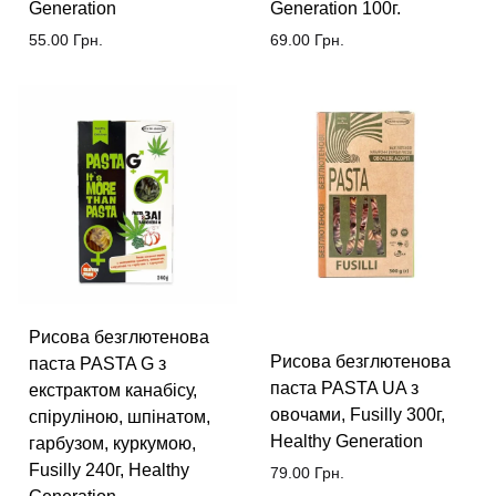
Generation
Generation 100г.
55.00
Грн.
69.00
Грн.
Рисова безглютенова
Рисова безглютенова
паста PASTA G з
паста PASTA UA з
екстрактом канабісу,
овочами, Fusilly 300г,
спіруліною, шпінатом,
Healthy Generation
гарбузом, куркумою,
Fusilly 240г, Healthy
79.00
Грн.