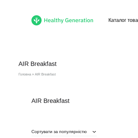
Каталог това
Healthy
Cмачні
Generation
healthy
продукти
AIR Breakfast
доступні
тобі
Головна
»
AIR Breakfast
AIR Breakfast
Сортувати за популярністю