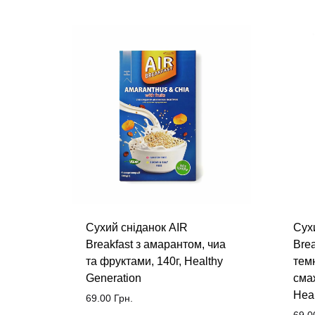
Сухий сніданок AIR
Сух
Breakfast з амарантом, чиа
Brea
та фруктами, 140г, Healthy
тем
Generation
сма
Heal
69.00
Грн.