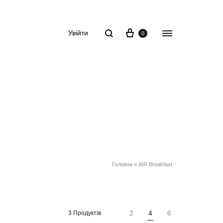
Корзина
Пошук
Menu
Увійти
0
Головна
»
AIR Breakfast
2
4
6
3 Продуктів