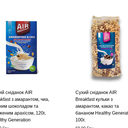
ий сніданок AIR
Сухий сніданок AIR
kfast з амарантом, чиа,
Breakfast кульки з
ним шоколадом та
амарантом, какао та
женим арахісом, 120г,
бананом Healthy Generat
thy Generation
100г.