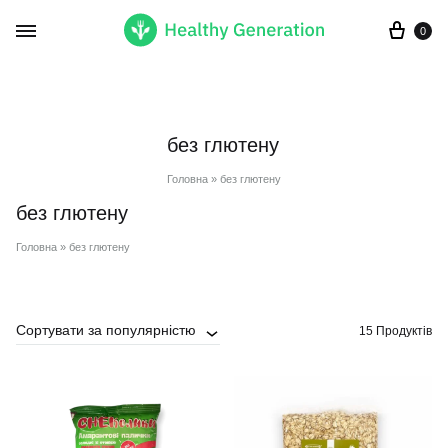
Кор
0
без глютену
Головна
»
без глютену
без глютену
Головна
»
без глютену
Сортувати за популярністю
15 Продуктів