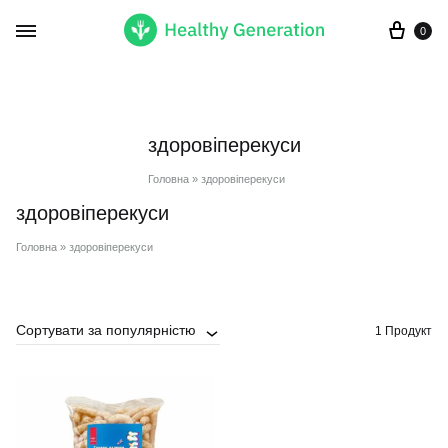
Кор
0
здоровіперекуси
Головна
»
здоровіперекуси
здоровіперекуси
Головна
»
здоровіперекуси
Сортувати за популярністю
1 Продукт