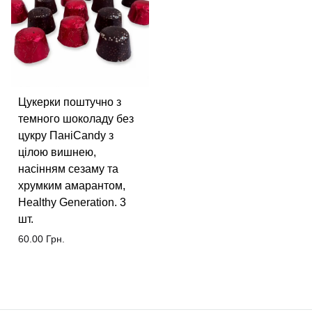
Цукерки поштучно з
темного шоколаду без
цукру ПаніCandy з
цілою вишнею,
насінням сезаму та
хрумким амарантом,
Healthy Generation. 3
шт.
60.00
Грн.