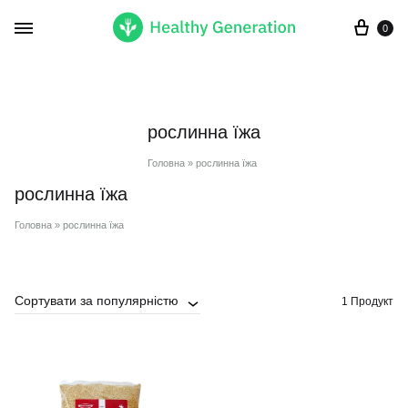
Кор
0
рослинна їжа
Головна
»
рослинна їжа
рослинна їжа
Головна
»
рослинна їжа
Сортувати за популярністю
1 Продукт