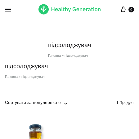
Кор
0
підсолоджувач
Головна
»
підсолоджувач
підсолоджувач
Головна
»
підсолоджувач
Сортувати за популярністю
1 Продукт