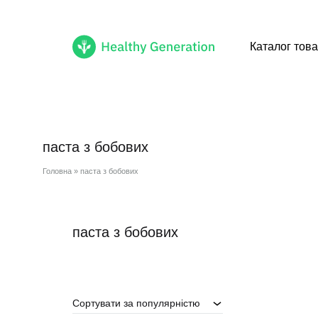
Каталог това
Healthy
Cмачні
Generation
healthy
продукти
паста з бобових
доступні
тобі
Головна
»
паста з бобових
паста з бобових
Сортувати за популярністю