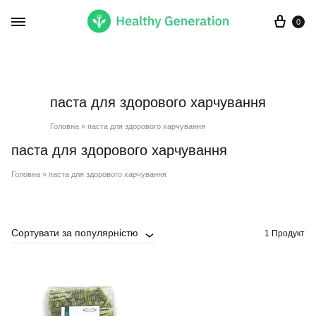
Кор
0
паста для здорового харчування
Головна
»
паста для здорового харчування
паста для здорового харчування
Головна
»
паста для здорового харчування
Сортувати за популярністю
1 Продукт