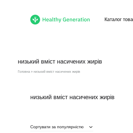
Каталог това
Healthy
Cмачні
Generation
healthy
продукти
низький вміст насичених жирів
доступні
тобі
Головна
»
низький вміст насичених жирів
низький вміст насичених жирів
Сортувати за популярністю