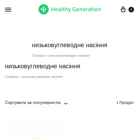
Кор
0
низьковуглеводне насіння
Головна
»
низьковуглеводне насіння
низьковуглеводне насіння
Головна
»
низьковуглеводне насіння
Сортувати за популярністю
1 Продукт