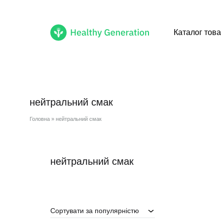
Каталог това
Healthy
Cмачні
Generation
healthy
продукти
нейтральний смак
доступні
тобі
Головна
»
нейтральний смак
нейтральний смак
Сортувати за популярністю