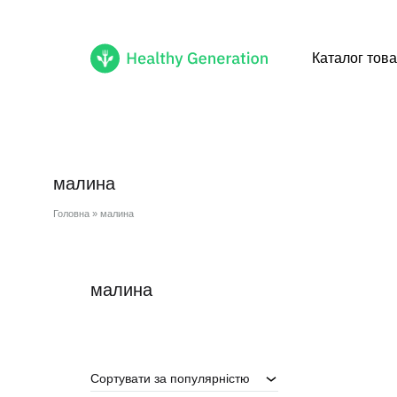
Каталог това
Healthy
Cмачні
Generation
healthy
продукти
малина
доступні
тобі
Головна
»
малина
малина
Сортувати за популярністю