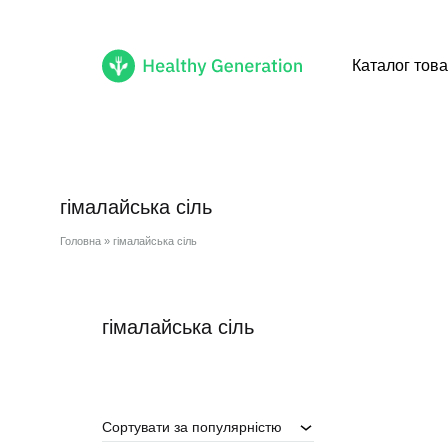
Каталог това
Healthy
Cмачні
Generation
healthy
продукти
гімалайська сіль
доступні
тобі
Головна
»
гімалайська сіль
гімалайська сіль
Сортувати за популярністю