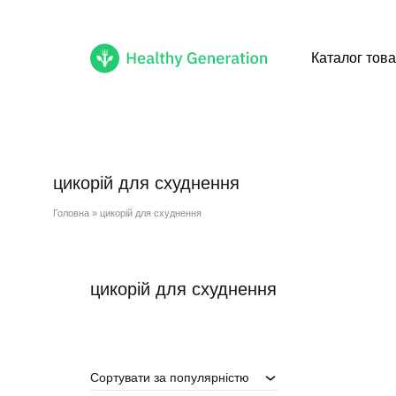
Каталог това
Healthy
Cмачні
Generation
healthy
продукти
цикорій для схуднення
доступні
тобі
Головна
»
цикорій для схуднення
цикорій для схуднення
Сортувати за популярністю