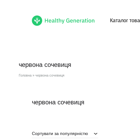
Каталог това
Healthy
Cмачні
Generation
healthy
продукти
червона сочевиця
доступні
тобі
Головна
»
червона сочевиця
червона сочевиця
Сортувати за популярністю