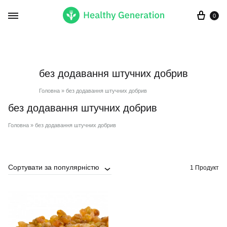
Кор
0
без додавання штучних добрив
Головна
»
без додавання штучних добрив
без додавання штучних добрив
Головна
»
без додавання штучних добрив
Сортувати за популярністю
1 Продукт