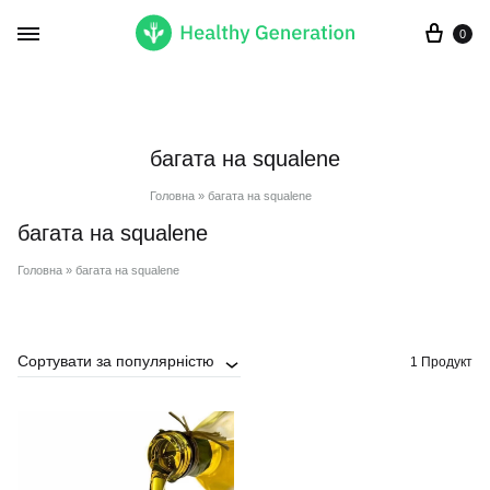
Кор
0
багата на squalene
Головна
»
багата на squalene
багата на squalene
Головна
»
багата на squalene
Сортувати за популярністю
1 Продукт